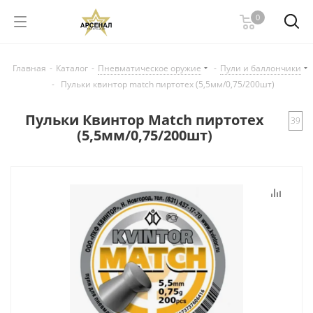
0
Главная
-
Каталог
-
Пневматическое оружие
-
Пули и баллончики
-
Пульки квинтор match пиртотех (5,5мм/0,75/200шт)
Пульки Квинтор Match пиртотех
39
(5,5мм/0,75/200шт)