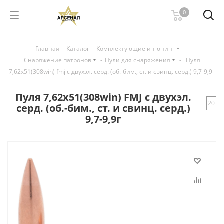
0
Главная
-
Каталог
-
Комплектующие и тюнинг
-
Снаряжение патронов
-
Пули для снаряжения
-
Пуля
7,62х51(308win) fmj с двухэл. серд. (об.-бим., ст. и свинц. серд.) 9,7-9,9г
Пуля 7,62х51(308win) FMJ с двухэл.
20
серд. (об.-бим., ст. и свинц. серд.)
9,7-9,9г