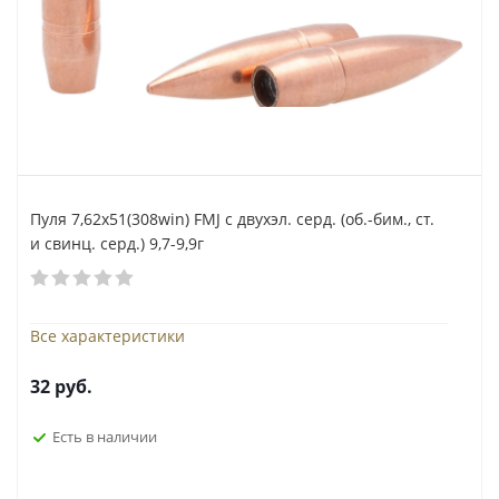
Пуля 7,62х51(308win) FMJ с двухэл. серд. (об.-бим., ст.
и свинц. серд.) 9,7-9,9г
Все характеристики
32
руб.
Есть в наличии