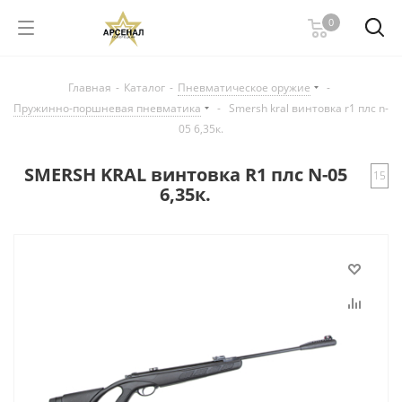
0
Главная
-
Каталог
-
Пневматическое оружие
-
Пружинно-поршневая пневматика
-
Smersh kral винтовка r1 плс n-
05 6,35к.
SMERSH KRAL винтовка R1 плс N-05
15
6,35к.