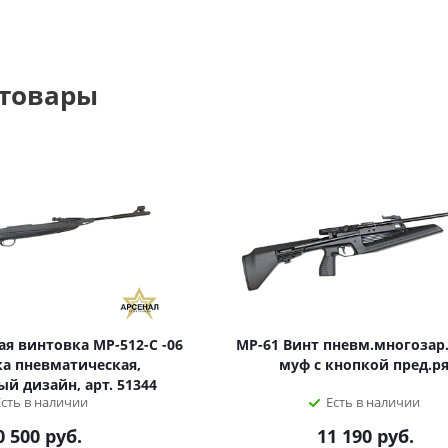
 товары
я винтовка МР-512-С -06
МР-61 Винт пневм.многозар.
а пневматическая,
муф с кнопкой пред.р
й дизайн, арт. 51344
Есть в наличии
Есть в наличии
0 500
руб.
11 190
руб.