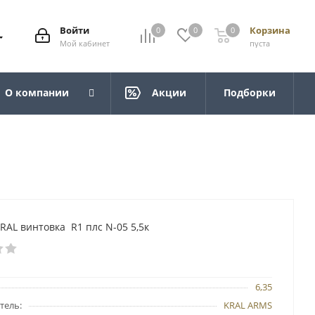
Войти
Корзина
0
0
0
Мой кабинет
пуста
О компании
Акции
Подборки
AL винтовка R1 плс N-05 5,5к
6,35
тель:
KRAL ARMS