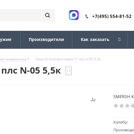
+7(495) 554-81-52
ружие
Производители
Как заказать
ая пневматика
-
Smersh kral винтовка r1 плс n-05 5,5к
плс N-05 5,5к
17
SMERSH KR
Калибр:
Производи