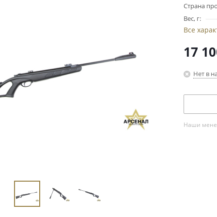
Страна про
Вес, г:
Все хара
17 10
Нет в н
Наши менед