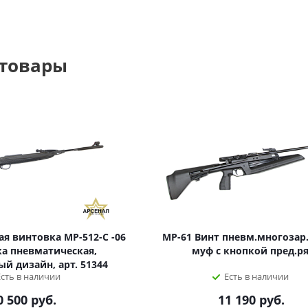
 товары
я винтовка МР-512-С -06
МР-61 Винт пневм.многозар.
а пневматическая,
муф с кнопкой пред.р
й дизайн, арт. 51344
Есть в наличии
Есть в наличии
0 500
руб.
11 190
руб.