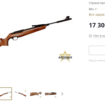
Страна про
Вес, г:
Все хара
17 30
Нет в н
Наши менед