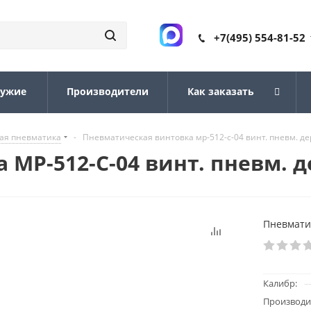
+7(495) 554-81-52
ружие
Производители
Как заказать
ая пневматика
-
Пневматическая винтовка мр-512-с-04 винт. пневм. д
МР-512-С-04 винт. пневм. 
Пневматич
Калибр:
Производи