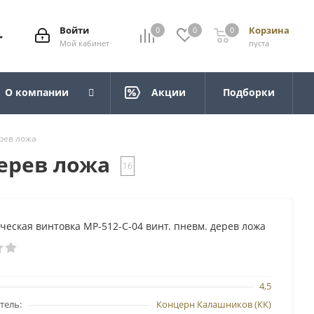
Войти
Корзина
0
0
0
Мой кабинет
пуста
О компании
Акции
Подборки
ерев ложа
дерев ложа
16
еская винтовка МР-512-С-04 винт. пневм. дерев ложа
4,5
тель:
Концерн Калашников (КК)