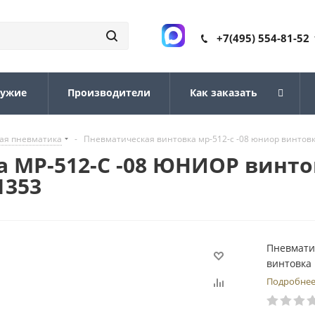
+7(495) 554-81-52
ружие
Производители
Как заказать
ая пневматика
-
Пневматическая винтовка мр-512-с -08 юниор винтовка
 МР-512-С -08 ЮНИОР винто
1353
Пневмати
винтовка 
Подробне