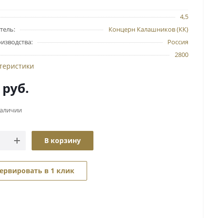
4,5
тель:
Концерн Калашников (КК)
изводства:
Россия
2800
ктеристики
руб.
наличии
В корзину
ервировать в 1 клик