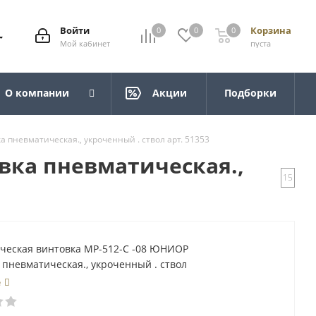
Войти
Корзина
0
0
0
Мой кабинет
пуста
О компании
Акции
Подборки
 пневматическая., укроченный . ствол арт. 51353
вка пневматическая.,
15
ческая винтовка МР-512-С -08 ЮНИОР
пневматическая., укроченный . ствол
е