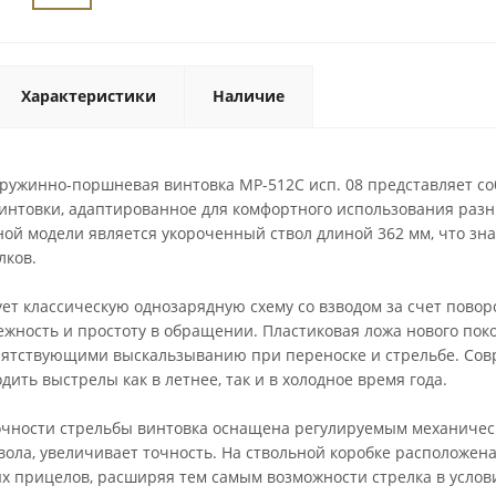
Характеристики
Наличие
ружинно-поршневая винтовка МР-512C исп. 08 представляет с
интовки, адаптированное для комфортного использования раз
ой модели является укороченный ствол длиной 362 мм, что зна
лков.
ет классическую однозарядную схему со взводом за счет поворо
ежность и простоту в обращении. Пластиковая ложа нового по
ятствующими выскальзыванию при переноске и стрельбе. Сов
дить выстрелы как в летнее, так и в холодное время года.
чности стрельбы винтовка оснащена регулируемым механическ
вола, увеличивает точность. На ствольной коробке расположена
х прицелов, расширяя тем самым возможности стрелка в услов