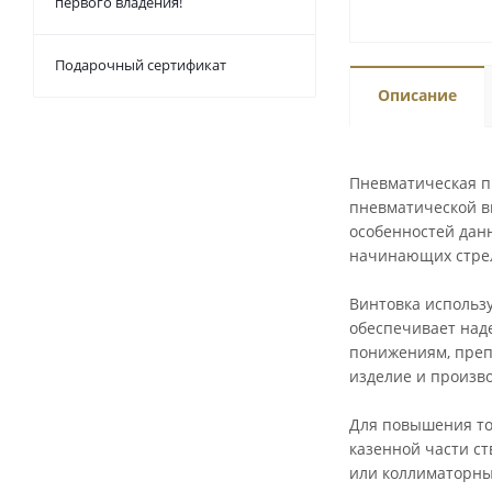
первого владения!
Подарочный сертификат
Описание
Пневматическая п
пневматической в
особенностей данн
начинающих стре
Винтовка использу
обеспечивает над
понижениям, преп
изделие и произво
Для повышения то
казенной части ст
или коллиматорны