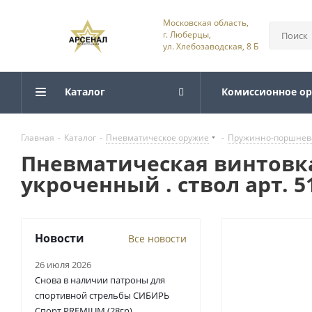
Московская область,
г. Люберцы,
ул. Хлебозаводская, 8 Б
Каталог
Комиссионное о
Главная
-
Каталог
-
Пневматическое оружие
-
Пружинно-поршнев
Пневматическая винтовка
укроченный . ствол арт. 5
Новости
Все новости
26 июля 2026
Снова в наличии патроны для
спортивной стрельбы СИБИРЬ
Спорт PREMIUM (28гр)