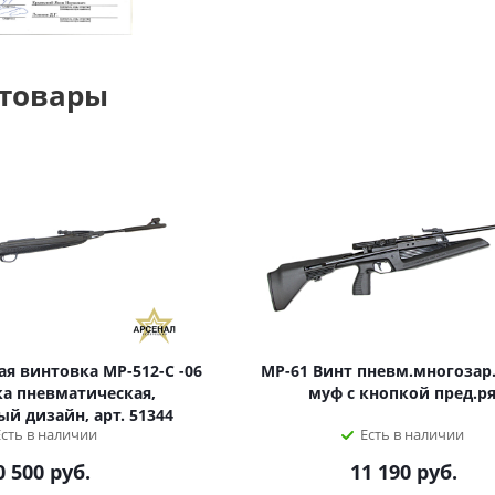
 товары
я винтовка МР-512-С -06
МР-61 Винт пневм.многозар.
а пневматическая,
муф с кнопкой пред.р
й дизайн, арт. 51344
Есть в наличии
Есть в наличии
0 500
руб.
11 190
руб.