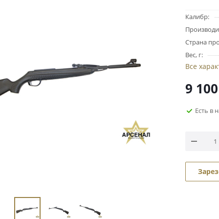
Калибр:
Производи
Страна про
Вес, г:
Все хара
9 100
Есть в 
Зарез