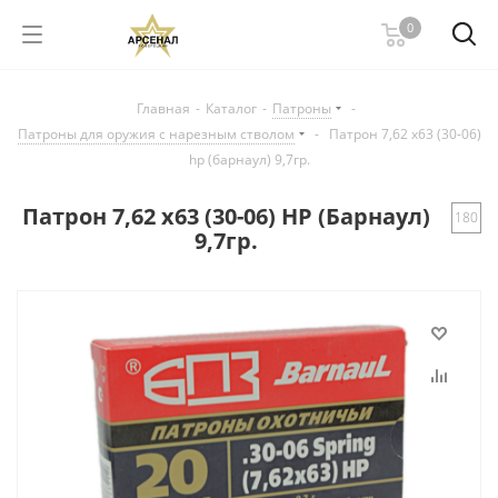
0
Главная
-
Каталог
-
Патроны
-
Патроны для оружия с нарезным стволом
-
Патрон 7,62 х63 (30-06)
hp (барнаул) 9,7гр.
Патрон 7,62 х63 (30-06) HP (Барнаул)
180
9,7гр.