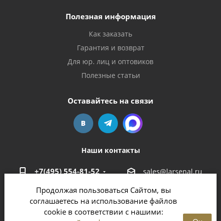
Полезная информация
Как заказать
Гарантия и возврат
Для юр. лиц и оптовиков
Полезные статьи
Оставайтесь на связи
Наши контакты
+7(495) 554-81-52
sales@larsenal.ru
Продолжая пользоваться Сайтом, вы
Московская область,
соглашаетесь на использование файлов
г. Люберцы,
cookie в соответствии с нашими:
ул. Хлебозаводская, 8 Б