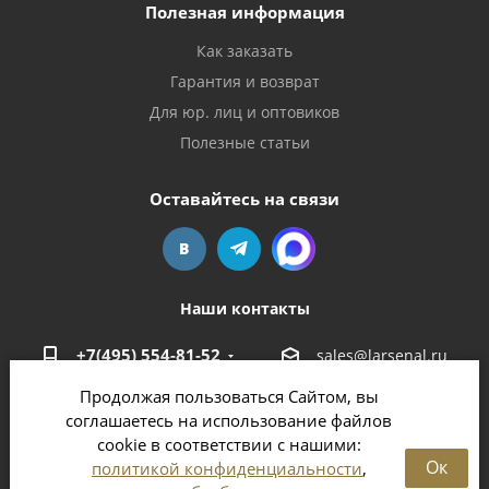
Полезная информация
Как заказать
Гарантия и возврат
Для юр. лиц и оптовиков
Полезные статьи
Оставайтесь на связи
Наши контакты
+7(495) 554-81-52
sales@larsenal.ru
Продолжая пользоваться Сайтом, вы
Московская область,
соглашаетесь на использование файлов
г. Люберцы,
cookie в соответствии с нашими:
ул. Хлебозаводская, 8 Б
Ок
политикой конфиденциальности
,