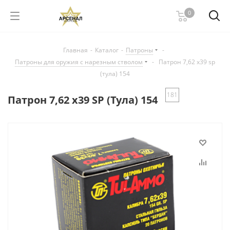
0
Главная
-
Каталог
-
Патроны
-
Патроны для оружия с нарезным стволом
-
Патрон 7,62 х39 sp
(тула) 154
181
Патрон 7,62 х39 SP (Тула) 154