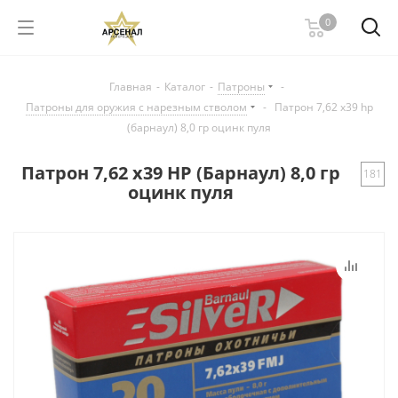
0
Главная
-
Каталог
-
Патроны
-
Патроны для оружия с нарезным стволом
-
Патрон 7,62 х39 hp
(барнаул) 8,0 гр оцинк пуля
Патрон 7,62 х39 HP (Барнаул) 8,0 гр
181
оцинк пуля