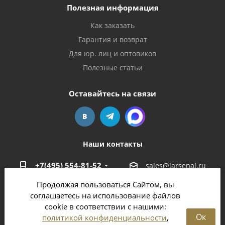
Полезная информация
Как заказать
Гарантия и возврат
Для юр. лиц и оптовиков
Полезные статьи
Оставайтесь на связи
Наши контакты
+7(495) 554-81-52
sales@larsenal.ru
Продолжая пользоваться Сайтом, вы
Московская область,
соглашаетесь на использование файлов
г. Люберцы,
cookie в соответствии с нашими:
ул. Хлебозаводская, 8 Б
Ок
политикой конфиденциальности
,