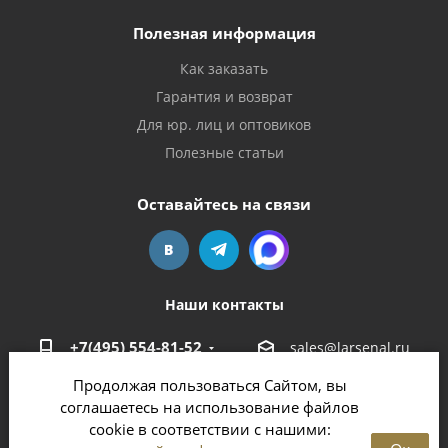
Полезная информация
Как заказать
Гарантия и возврат
Для юр. лиц и оптовиков
Полезные статьи
Оставайтесь на связи
Наши контакты
+7(495) 554-81-52
sales@larsenal.ru
Продолжая пользоваться Сайтом, вы
Московская область,
соглашаетесь на использование файлов
г. Люберцы,
cookie в соответствии с нашими:
ул. Хлебозаводская, 8 Б