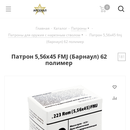
0
Главная
-
Каталог
-
Патроны
-
Патроны для оружия с нарезным стволом
-
Патрон 5,56х45 fmj
(барнаул) 62 полимер
Патрон 5,56х45 FMJ (Барнаул) 62
181
полимер