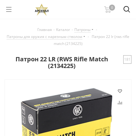
0
Главная
-
Каталог
-
Патроны
-
Патроны для оружия с нарезным стволом
-
Патрон 22 lr (rws rifle
match (2134225)
Патрон 22 LR (RWS Rifle Match
181
(2134225)