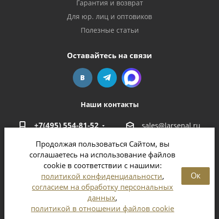
Гарантия и возврат
Для юр. лиц и оптовиков
Полезные статьи
Оставайтесь на связи
Наши контакты
+7(495) 554-81-52
sales@larsenal.ru
Продолжая пользоваться Сайтом, вы
Московская область,
соглашаетесь на использование файлов
г. Люберцы,
cookie в соответствии с нашими:
ул. Хлебозаводская, 8 Б
Ок
политикой конфиденциальности
,
согласием на обработку персональных
данных
,
политикой в отношении файлов cookie