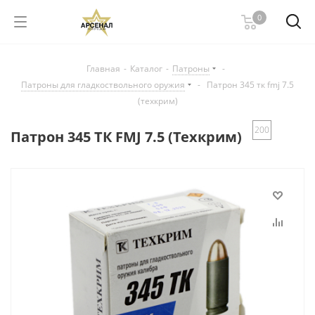
0
Главная
-
Каталог
-
Патроны
-
Патроны для гладкоствольного оружия
-
Патрон 345 тк fmj 7.5
(техкрим)
200
Патрон 345 ТК FMJ 7.5 (Техкрим)