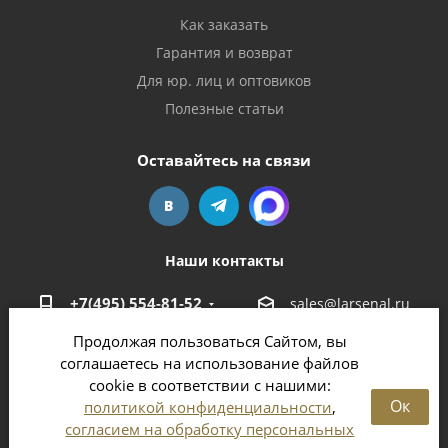
Как заказать
Гарантия и возврат
Для юр. лиц и оптовиков
Полезные статьи
Оставайтесь на связи
Наши контакты
+7(495) 554-81-52
sales@larsenal.ru
Продолжая пользоваться Сайтом, вы
Московская область,
соглашаетесь на использование файлов
г. Люберцы,
cookie в соответствии с нашими:
ул. Хлебозаводская, 8 Б
Ок
политикой конфиденциальности
,
согласием на обработку персональных