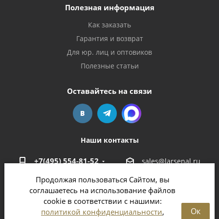
Полезная информация
Как заказать
Гарантия и возврат
Для юр. лиц и оптовиков
Полезные статьи
Оставайтесь на связи
Наши контакты
+7(495) 554-81-52
sales@larsenal.ru
Продолжая пользоваться Сайтом, вы
Московская область,
соглашаетесь на использование файлов
г. Люберцы,
cookie в соответствии с нашими:
ул. Хлебозаводская, 8 Б
Ок
политикой конфиденциальности
,