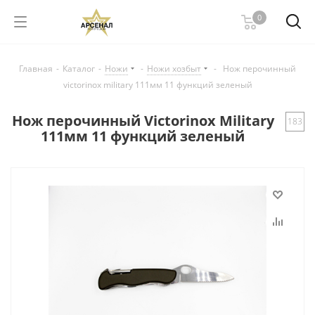
0
Главная
-
Каталог
-
Ножи
-
Ножи хозбыт
-
Нож перочинный
victorinox military 111мм 11 функций зеленый
Нож перочинный Victorinox Military
183
111мм 11 функций зеленый