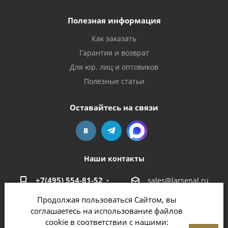
Полезная информация
Как заказать
Гарантия и возврат
Для юр. лиц и оптовиков
Полезные статьи
Оставайтесь на связи
Наши контакты
+7(495) 554-81-52
sales@larsenal.ru
Продолжая пользоваться Сайтом, вы
Московская область,
соглашаетесь на использование файлов
г. Люберцы,
cookie в соответствии с нашими:
ул. Хлебозаводская, 8 Б