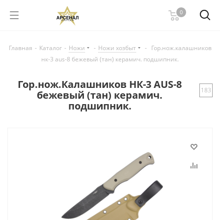
0
Главная
-
Каталог
-
Ножи
-
Ножи хозбыт
-
Гор.нож.калашников
нк-3 aus-8 бежевый (тан) керамич. подшипник.
Гор.нож.Калашников НК-3 AUS-8
183
бежевый (тан) керамич.
подшипник.