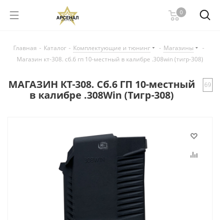
0
Главная
-
Каталог
-
Комплектующие и тюнинг
-
Магазины
-
Магазин кт-308. сб.6 гп 10-местный в калибре .308win (тигр-308)
МАГАЗИН КТ-308. Сб.6 ГП 10-местный
69
в калибре .308Win (Тигр-308)