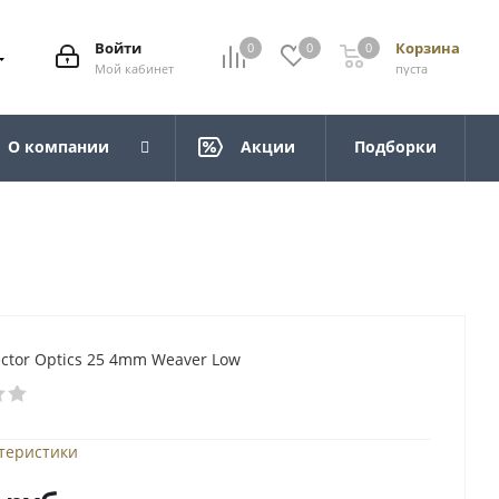
Войти
Корзина
0
0
0
Мой кабинет
пуста
О компании
Акции
Подборки
ctor Optics 25 4mm Weaver Low
ктеристики