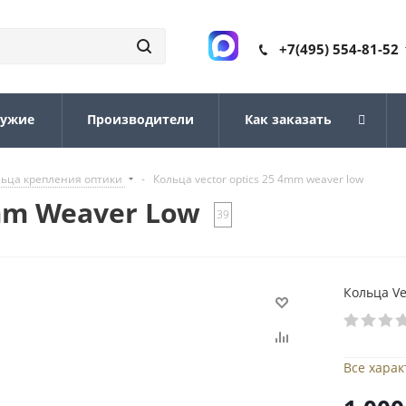
+7(495) 554-81-52
ружие
Производители
Как заказать
льца крепления оптики
-
Кольца vector optics 25 4mm weaver low
4mm Weaver Low
39
Кольца Ve
Все хара