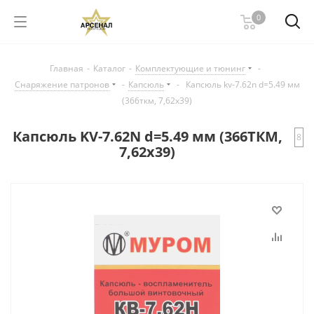
0
Главная
-
Каталог
-
Комплектующие и тюнинг
-
Снаряжение патронов
-
Капсюль
-
Капсюль kv-7.62n d=5.49 мм
(366ткм, 7,62х39)
Капсюль KV-7.62N d=5.49 мм (366ТКМ,
8
7,62х39)