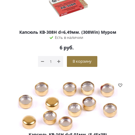
Капсюль КВ-308Н d=6,49мм. (308Win) Муром
Есть в наличии
6
руб.
В корзину
Капсюль КВ-16Н d=5,01мм. (5,45х39)