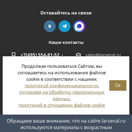
Оставайтесь на связи
Наши контакты
+7(495) 554-81-52
sales@larsenal.ru
Продолжая пользоваться Сайтом, вы
Московская область,
соглашаетесь на использование файлов
г. Люберцы,
cookie в соответствии с нашими:
ул. Хлебозаводская, 8 Б
Ок
политикой конфиденциальности
,
согласием на обработку персональных
данных
,
политикой в отношении файлов cookie
2026 © Магазин оружия и патронов в Москве и
Московской области
Обращаем ваше внимание, что на сайте larsenal.ru
используются материалы с возрастным