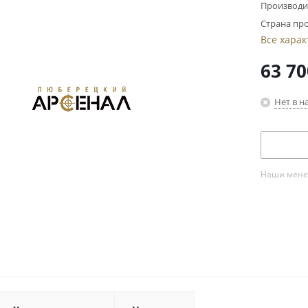
Производи
Страна про
Все хара
63 70
Нет в н
Наши менед