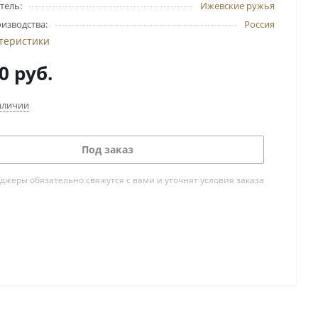
тель:
Ижевские ружья
изводства:
Россия
ктеристики
0
руб.
аличии
Под заказ
жеры обязательно свяжутся с вами и уточнят условия заказа