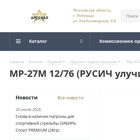
Московская область,
г. Люберцы,
ул. Хлебозаводская, 8 Б
Каталог
Комиссионное о
Главная
-
Каталог
-
Оружие
-
Оружие гладкоствольное
-
Мр-27м
МР-27М 12/76 (РУСИЧ улуч
Новости
Все новости
26 июля 2026
Снова в наличии патроны для
спортивной стрельбы СИБИРЬ
Спорт PREMIUM (28гр)