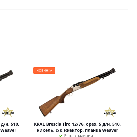
НОВИНКА
 д/н, 510,
KRAL Brescia Tiro 12/76, орех, 5 д/н, 510,
 Weaver
никель. с/к,эжектор, планка Weaver
Есть в наличии