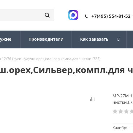
+7(495) 554-81-52
ружие
Производители
Как заказать
 12/76 (русич улучш.орех,сильвер,компл.для чистки.l725)
ш.орех,Сильвер,компл.для ч
МР-27М 12
чистки.L7
Калибр: