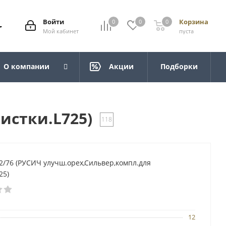
Войти
Корзина
0
0
0
Мой кабинет
пуста
О компании
Акции
Подборки
истки.L725)
118
/76 (РУСИЧ улучш.орех,Сильвер,компл.для
25)
12