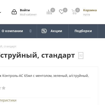
Войти
Корзина
0
0
0
Мой кабинет
пуста
О компании
Акции
Подборки
й, стандарт
/струйный, стандарт
32
 Контроль-АС 65мл с ментолом, зеленый, а/струйный,
ктеристики