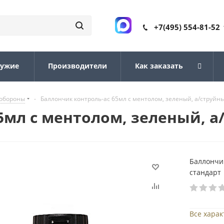
+7(495) 554-81-52
ружие
Производители
Как заказать
ообороны
-
Баллончик контроль-ас 65мл с ментолом, зеленый, а/струйны
5мл с ментолом, зеленый, а
Баллончик
стандарт
Все хара