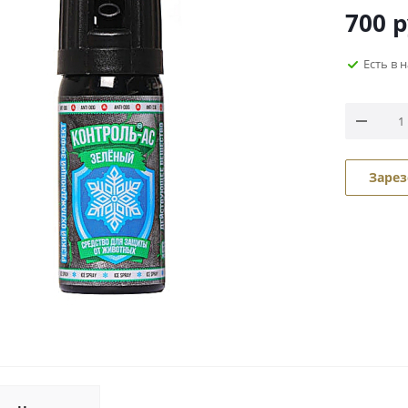
700
р
Есть в 
Зарез