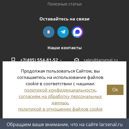
Полезные статьи
Оставайтесь на связи
Наши контакты
+7(495) 554-81-52
sales@larsenal.ru
Продолжая пользоваться Сайтом, вы
Московская область,
соглашаетесь на использование файлов
г. Люберцы,
cookie в соответствии с нашими:
ул. Хлебозаводская, 8 Б
Ок
политикой конфиденциальности
,
согласием на обработку персональных
данных
,
политикой в отношении файлов cookie
2026 © Магазин оружия и патронов в Москве и
Московской области
Обращаем ваше внимание, что на сайте larsenal.ru