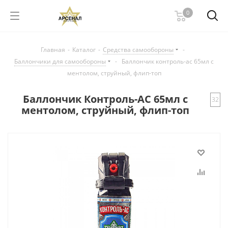
0
Главная
-
Каталог
-
Средства самообороны
-
Баллончики для самообороны
-
Баллончик контроль-ас 65мл с
ментолом, струйный, флип-топ
Баллончик Контроль-АС 65мл с
32
ментолом, струйный, флип-топ