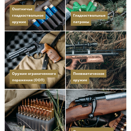
Охотничье
гладкоствольное
Гладкоствольные
оружие
патроны
Оружие ограниченного
Пневматическое
поражения (ООП)
оружие