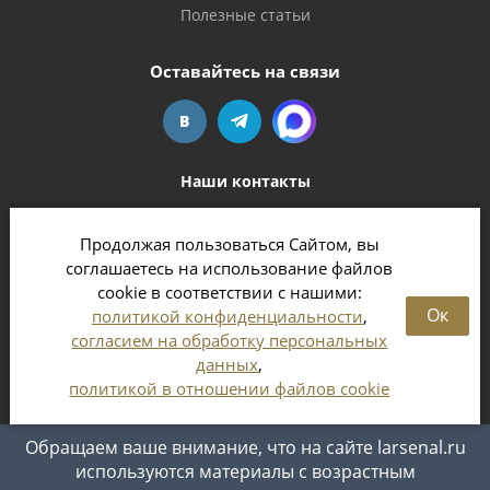
Полезные статьи
Оставайтесь на связи
Наши контакты
+7(495) 554-81-52
sales@larsenal.ru
Продолжая пользоваться Сайтом, вы
соглашаетесь на использование файлов
Московская область,
cookie в соответствии с нашими:
г. Люберцы,
Ок
политикой конфиденциальности
,
ул. Хлебозаводская, 8 Б
согласием на обработку персональных
данных
,
политикой в отношении файлов cookie
2026 © Магазин оружия и патронов в Москве и
Обращаем ваше внимание, что на сайте larsenal.ru
Московской области
используются материалы с возрастным